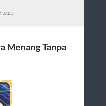
O DADU
ara Menang Tanpa