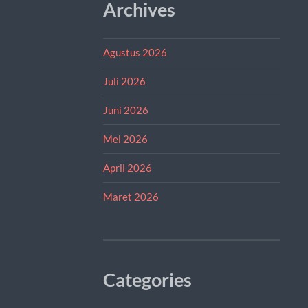
Archives
Agustus 2026
Juli 2026
Juni 2026
Mei 2026
April 2026
Maret 2026
Categories