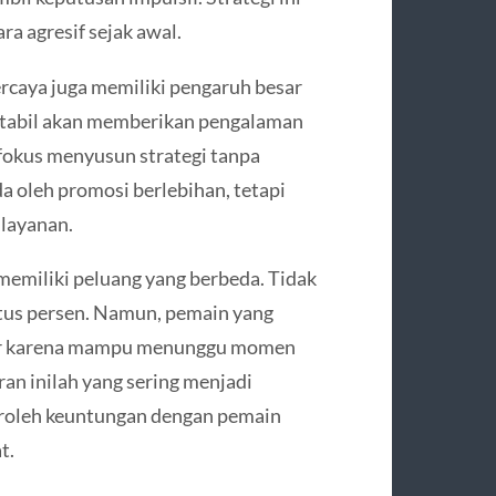
ra agresif sejak awal.
rcaya juga memiliki pengaruh besar
stabil akan memberikan pengalaman
 fokus menyusun strategi tanpa
a oleh promosi berlebihan, tetapi
 layanan.
 memiliki peluang yang berbeda. Tidak
tus persen. Namun, pemain yang
esar karena mampu menunggu momen
n inilah yang sering menjadi
roleh keuntungan dengan pemain
t.