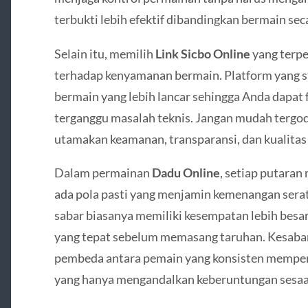
terbukti lebih efektif dibandingkan bermain seca
Selain itu, memilih
Link Sicbo Online
yang terpe
terhadap kenyamanan bermain. Platform yang 
bermain yang lebih lancar sehingga Anda dapat
terganggu masalah teknis. Jangan mudah tergod
utamakan keamanan, transparansi, dan kualitas
Dalam permainan
Dadu Online
, setiap putaran
ada pola pasti yang menjamin kemenangan sera
sabar biasanya memiliki kesempatan lebih b
yang tepat sebelum memasang taruhan. Kesabara
pembeda antara pemain yang konsisten mempe
yang hanya mengandalkan keberuntungan sesaa