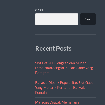
CARI
Cari
Recent Posts
Slot Bet 200 Lengkap dan Mudah
Dimainkan dengan Pilihan Game yang
Beragam
Rahasia Dibalik Popularitas Slot Gacor
Yang Menarik Perhatian Banyak
Pemain
Mahjong Digital: Memahami