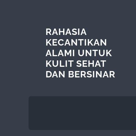
RAHASIA
KECANTIKAN
ALAMI UNTUK
KULIT SEHAT
DAN BERSINAR