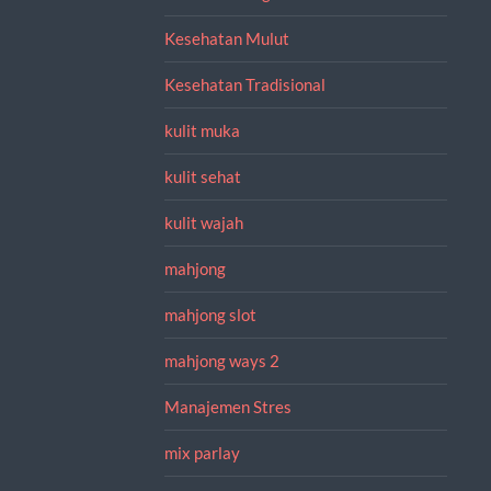
Kesehatan Mulut
Kesehatan Tradisional
kulit muka
kulit sehat
kulit wajah
mahjong
mahjong slot
mahjong ways 2
Manajemen Stres
mix parlay