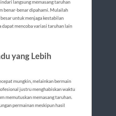
 Hindari langsung memasang taruhan
lum benar-benar dipahami. Mulailah
 besar untuk menjaga kestabilan
dapat mencoba variasi taruhan lain
adu yang Lebih
ecepat mungkin, melainkan bermain
rofesional justru menghabiskan waktu
elum memutuskan memasang taruhan.
ungan permainan meskipun hasil