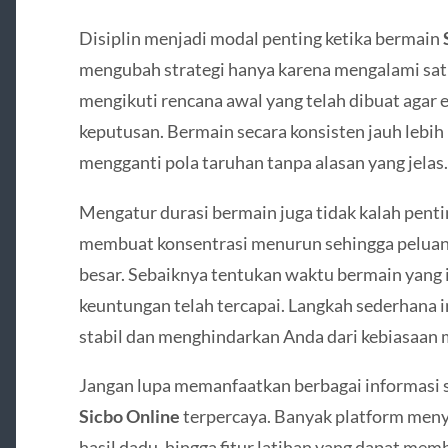
Disiplin menjadi modal penting ketika bermain
mengubah strategi hanya karena mengalami satu
mengikuti rencana awal yang telah dibuat agar 
keputusan. Bermain secara konsisten jauh lebi
mengganti pola taruhan tanpa alasan yang jelas.
Mengatur durasi bermain juga tidak kalah pentin
membuat konsentrasi menurun sehingga peluan
besar. Sebaiknya tentukan waktu bermain yang i
keuntungan telah tercapai. Langkah sederhana 
stabil dan menghindarkan Anda dari kebiasaan 
Jangan lupa memanfaatkan berbagai informasi s
Sicbo Online
terpercaya. Banyak platform meny
hasil dadu, hingga fitur latihan yang dapat 