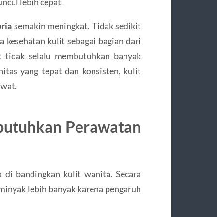
ncul lebih cepat.
pria
semakin meningkat. Tidak sedikit
kesehatan kulit sebagai bagian dari
it tidak selalu membutuhkan banyak
itas yang tepat dan konsisten, kulit
awat.
butuhkan Perawatan
a di bandingkan kulit wanita. Secara
 minyak lebih banyak karena pengaruh