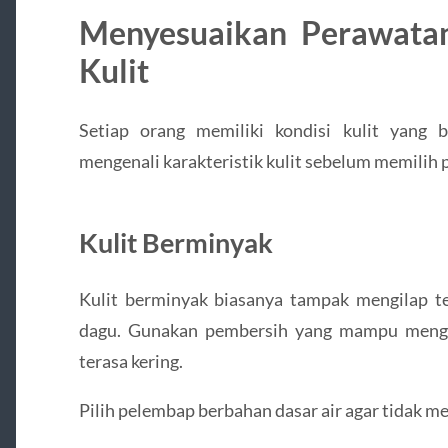
Menyesuaikan Perawatan
Kulit
Setiap orang memiliki kondisi kulit yang 
mengenali karakteristik kulit sebelum memilih 
Kulit Berminyak
Kulit berminyak biasanya tampak mengilap te
dagu. Gunakan pembersih yang mampu mengo
terasa kering.
Pilih pelembap berbahan dasar air agar tidak m