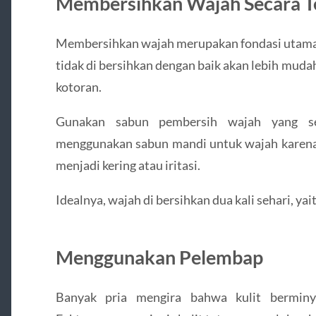
Membersihkan Wajah Secara T
Membersihkan wajah merupakan fondasi utama
tidak di bersihkan dengan baik akan lebih mu
kotoran.
Gunakan sabun pembersih wajah yang ses
menggunakan sabun mandi untuk wajah karen
menjadi kering atau iritasi.
Idealnya, wajah di bersihkan dua kali sehari, ya
Menggunakan Pelembap
Banyak pria mengira bahwa kulit bermin