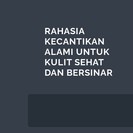
RAHASIA
KECANTIKAN
ALAMI UNTUK
KULIT SEHAT
DAN BERSINAR