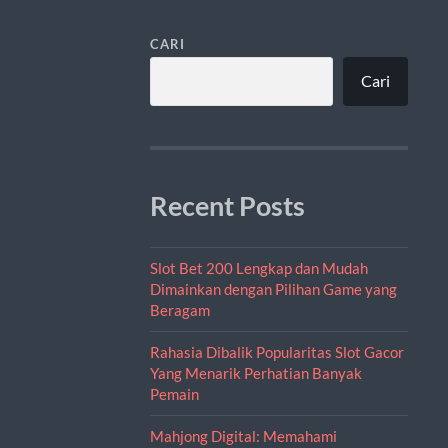
CARI
Cari
Recent Posts
Slot Bet 200 Lengkap dan Mudah
Dimainkan dengan Pilihan Game yang
Beragam
Rahasia Dibalik Popularitas Slot Gacor
Yang Menarik Perhatian Banyak
Pemain
Mahjong Digital: Memahami