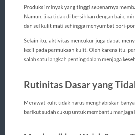
Produksi minyak yang tinggi sebenarnya memba
Namun, jika tidak di bersihkan dengan baik, m
dan sel kulit mati sehingga menyumbat pori-por
Selain itu, aktivitas mencukur juga dapat meny
kecil pada permukaan kulit. Oleh karena itu, 
salah satu langkah penting dalam menjaga kese
Rutinitas Dasar yang Tid
Merawat kulit tidak harus menghabiskan banya
berikut sudah cukup untuk membantu menjaga ko