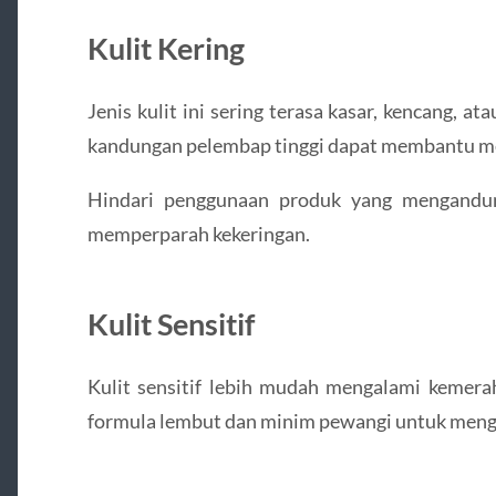
Kulit Kering
Jenis kulit ini sering terasa kasar, kencang,
kandungan pelembap tinggi dapat membantu me
Hindari penggunaan produk yang mengandun
memperparah kekeringan.
Kulit Sensitif
Kulit sensitif lebih mudah mengalami kemerah
formula lembut dan minim pewangi untuk mengura