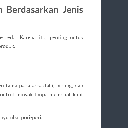
 Berdasarkan Jenis
berbeda. Karena itu, penting untuk
produk.
rutama pada area dahi, hidung, dan
ntrol minyak tanpa membuat kulit
enyumbat pori-pori.