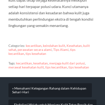
kulit dapat tetap terjaga kesehatannya meskipun
setiap hari terpapar polusi udara. Kunci utamanya
adalah konsistensi dan kesadaran bahwa kulit juga
membutuhkan perlindungan ekstra di tengah kondisi
lingkungan yang semakin menantang.
Categories:
kecantikan
,
keindahan kulit
,
Kesehatan
,
kulit
sehat
,
perawatan secara alami
,
Tips Alami
,
tips
kecantikan
,
tips kesehatan
Tags:
kecantikan
,
kesehatan
,
menjaga kulit dari polusi
,
merawat kesehatan kulit
,
tips kecantikan
,
tips kesehatan
« Memahami Ketegangan Rahang dalam Kehidupan
Sehari-Hari
Eksfoliasi Wajah untuk Menjaga Kulit Tetap Bersih dan