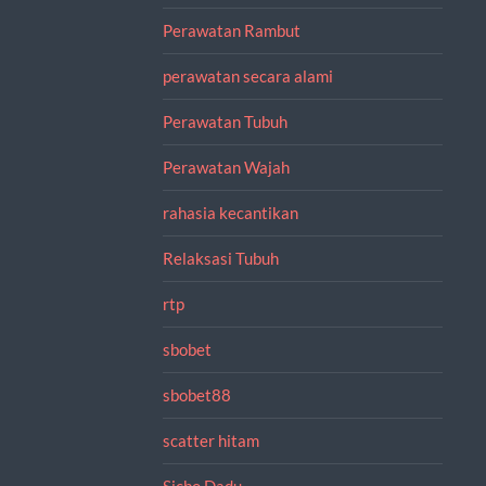
Perawatan Rambut
perawatan secara alami
Perawatan Tubuh
Perawatan Wajah
rahasia kecantikan
Relaksasi Tubuh
rtp
sbobet
sbobet88
scatter hitam
Sicbo Dadu