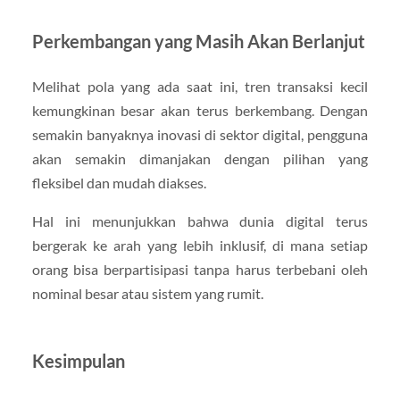
Perkembangan yang Masih Akan Berlanjut
Melihat pola yang ada saat ini, tren transaksi kecil
kemungkinan besar akan terus berkembang. Dengan
semakin banyaknya inovasi di sektor digital, pengguna
akan semakin dimanjakan dengan pilihan yang
fleksibel dan mudah diakses.
Hal ini menunjukkan bahwa dunia digital terus
bergerak ke arah yang lebih inklusif, di mana setiap
orang bisa berpartisipasi tanpa harus terbebani oleh
nominal besar atau sistem yang rumit.
Kesimpulan