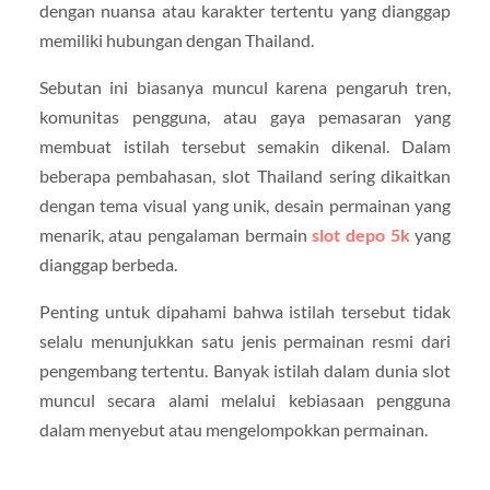
dengan nuansa atau karakter tertentu yang dianggap
memiliki hubungan dengan Thailand.
Sebutan ini biasanya muncul karena pengaruh tren,
komunitas pengguna, atau gaya pemasaran yang
membuat istilah tersebut semakin dikenal. Dalam
beberapa pembahasan, slot Thailand sering dikaitkan
dengan tema visual yang unik, desain permainan yang
menarik, atau pengalaman bermain
slot depo 5k
yang
dianggap berbeda.
Penting untuk dipahami bahwa istilah tersebut tidak
selalu menunjukkan satu jenis permainan resmi dari
pengembang tertentu. Banyak istilah dalam dunia slot
muncul secara alami melalui kebiasaan pengguna
dalam menyebut atau mengelompokkan permainan.