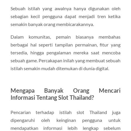
Sebuah istilah yang awalnya hanya digunakan oleh
sebagian kecil pengguna dapat menjadi tren ketika
semakin banyak orang membicarakannya.
Dalam komunitas, pemain biasanya membahas
berbagai hal seperti tampilan permainan, fitur yang
tersedia, hingga pengalaman mereka saat mencoba
sebuah game. Percakapan inilah yang membuat sebuah
istilah semakin mudah ditemukan di dunia digital.
Mengapa Banyak Orang Mencari
Informasi Tentang Slot Thailand?
Pencarian terhadap istilah slot Thailand juga
dipengaruhi oleh keinginan pengguna untuk
mendapatkan informasi lebih lengkap sebelum