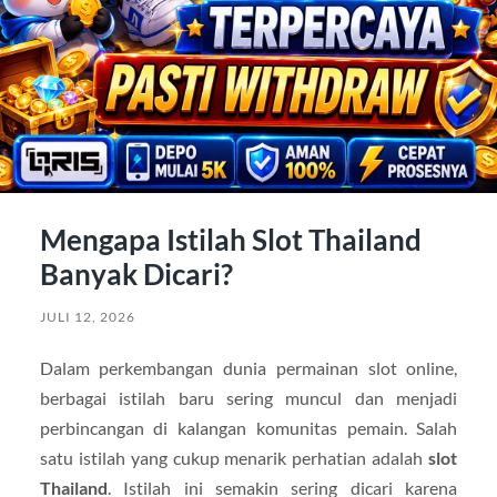
Mengapa Istilah Slot Thailand
Banyak Dicari?
JULI 12, 2026
Dalam perkembangan dunia permainan slot online,
berbagai istilah baru sering muncul dan menjadi
perbincangan di kalangan komunitas pemain. Salah
satu istilah yang cukup menarik perhatian adalah
slot
Thailand
. Istilah ini semakin sering dicari karena