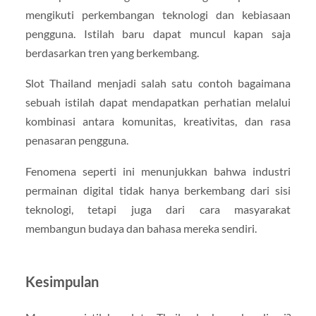
mengikuti perkembangan teknologi dan kebiasaan
pengguna. Istilah baru dapat muncul kapan saja
berdasarkan tren yang berkembang.
Slot Thailand menjadi salah satu contoh bagaimana
sebuah istilah dapat mendapatkan perhatian melalui
kombinasi antara komunitas, kreativitas, dan rasa
penasaran pengguna.
Fenomena seperti ini menunjukkan bahwa industri
permainan digital tidak hanya berkembang dari sisi
teknologi, tetapi juga dari cara masyarakat
membangun budaya dan bahasa mereka sendiri.
Kesimpulan