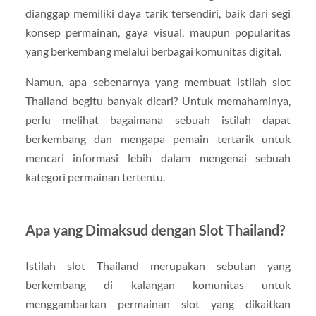
dianggap memiliki daya tarik tersendiri, baik dari segi
konsep permainan, gaya visual, maupun popularitas
yang berkembang melalui berbagai komunitas digital.
Namun, apa sebenarnya yang membuat istilah slot
Thailand begitu banyak dicari? Untuk memahaminya,
perlu melihat bagaimana sebuah istilah dapat
berkembang dan mengapa pemain tertarik untuk
mencari informasi lebih dalam mengenai sebuah
kategori permainan tertentu.
Apa yang Dimaksud dengan Slot Thailand?
Istilah slot Thailand merupakan sebutan yang
berkembang di kalangan komunitas untuk
menggambarkan permainan slot yang dikaitkan