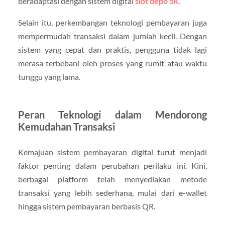
beradaptasi dengan sistem digital
slot depo 5k
.
Selain itu, perkembangan teknologi pembayaran juga
mempermudah transaksi dalam jumlah kecil. Dengan
sistem yang cepat dan praktis, pengguna tidak lagi
merasa terbebani oleh proses yang rumit atau waktu
tunggu yang lama.
Peran Teknologi dalam Mendorong
Kemudahan Transaksi
Kemajuan sistem pembayaran digital turut menjadi
faktor penting dalam perubahan perilaku ini. Kini,
berbagai platform telah menyediakan metode
transaksi yang lebih sederhana, mulai dari e-wallet
hingga sistem pembayaran berbasis QR.