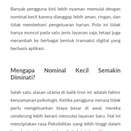
Banyak pengguna kini lebih nyaman memulai dengan
nominal kecil karena dianggap lebih aman, ringan, dan
tidak membebani pengeluaran harian. Pola ini tidak
hanya muncul pada satu jenis layanan saja, tetapi juga
merambah ke berbagai bentuk transaksi digital yang
berbasis aplikasi.
Mengapa Nominal Kecil Semakin
Diminati?
Salah satu alasan utama di balik tren ini adalah faktor
kenyamanan psikologis. Ketika pengguna merasa tidak
perlu mengeluarkan biaya besar di awal, mereka
cenderung lebih berani mencoba layanan baru. Hal ini
menciptakan rasa fleksibilitas yang lebih tinggi dalam