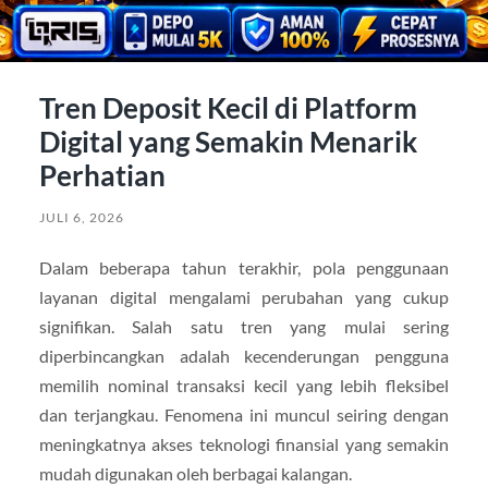
Tren Deposit Kecil di Platform
Digital yang Semakin Menarik
Perhatian
JULI 6, 2026
Dalam beberapa tahun terakhir, pola penggunaan
layanan digital mengalami perubahan yang cukup
signifikan. Salah satu tren yang mulai sering
diperbincangkan adalah kecenderungan pengguna
memilih nominal transaksi kecil yang lebih fleksibel
dan terjangkau. Fenomena ini muncul seiring dengan
meningkatnya akses teknologi finansial yang semakin
mudah digunakan oleh berbagai kalangan.