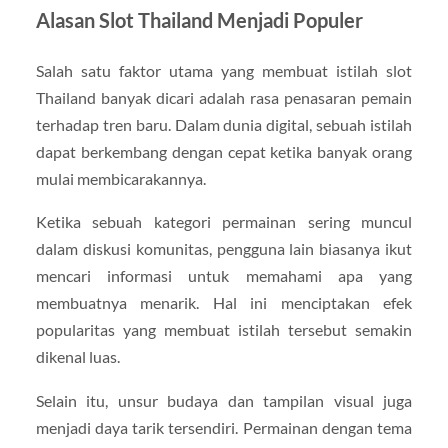
Alasan Slot Thailand Menjadi Populer
Salah satu faktor utama yang membuat istilah slot
Thailand banyak dicari adalah rasa penasaran pemain
terhadap tren baru. Dalam dunia digital, sebuah istilah
dapat berkembang dengan cepat ketika banyak orang
mulai membicarakannya.
Ketika sebuah kategori permainan sering muncul
dalam diskusi komunitas, pengguna lain biasanya ikut
mencari informasi untuk memahami apa yang
membuatnya menarik. Hal ini menciptakan efek
popularitas yang membuat istilah tersebut semakin
dikenal luas.
Selain itu, unsur budaya dan tampilan visual juga
menjadi daya tarik tersendiri. Permainan dengan tema