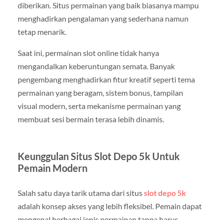
diberikan. Situs permainan yang baik biasanya mampu
menghadirkan pengalaman yang sederhana namun
tetap menarik.
Saat ini, permainan slot online tidak hanya
mengandalkan keberuntungan semata. Banyak
pengembang menghadirkan fitur kreatif seperti tema
permainan yang beragam, sistem bonus, tampilan
visual modern, serta mekanisme permainan yang
membuat sesi bermain terasa lebih dinamis.
Keunggulan Situs Slot Depo 5k Untuk
Pemain Modern
Salah satu daya tarik utama dari situs
slot depo 5k
adalah konsep akses yang lebih fleksibel. Pemain dapat
mengenal berbagai jenis permainan tanpa harus