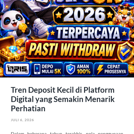
Tren Deposit Kecil di Platform
Digital yang Semakin Menarik
Perhatian
JULI 6, 2026
Dalam beberapa tahun terakhir, pola penggunaan