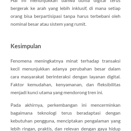
Hal ini menunjukkan bahwa dunia digital terus
bergerak ke arah yang lebih inklusif, di mana setiap
orang bisa berpartisipasi tanpa harus terbebani oleh
nominal besar atau sistem yang rumit.
Kesimpulan
Fenomena meningkatnya minat terhadap transaksi
kecil menunjukkan adanya perubahan besar dalam
cara masyarakat berinteraksi dengan layanan digital.
Faktor kemudahan, kenyamanan, dan fleksibilitas
menjadi kunci utama yang mendorong tren ini.
Pada akhirnya, perkembangan ini mencerminkan
bagaimana teknologi terus beradaptasi dengan
kebutuhan pengguna, menciptakan pengalaman yang
lebih ringan, praktis, dan relevan dengan gaya hidup