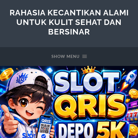
RAHASIA KECANTIKAN ALAMI
UNTUK KULIT SEHAT DAN
BERSINAR
SHOW MENU