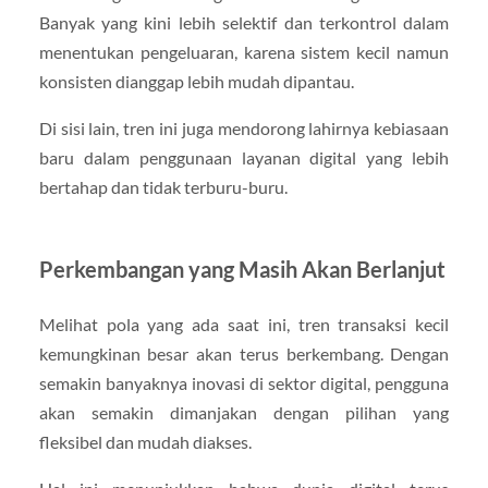
Banyak yang kini lebih selektif dan terkontrol dalam
menentukan pengeluaran, karena sistem kecil namun
konsisten dianggap lebih mudah dipantau.
Di sisi lain, tren ini juga mendorong lahirnya kebiasaan
baru dalam penggunaan layanan digital yang lebih
bertahap dan tidak terburu-buru.
Perkembangan yang Masih Akan Berlanjut
Melihat pola yang ada saat ini, tren transaksi kecil
kemungkinan besar akan terus berkembang. Dengan
semakin banyaknya inovasi di sektor digital, pengguna
akan semakin dimanjakan dengan pilihan yang
fleksibel dan mudah diakses.