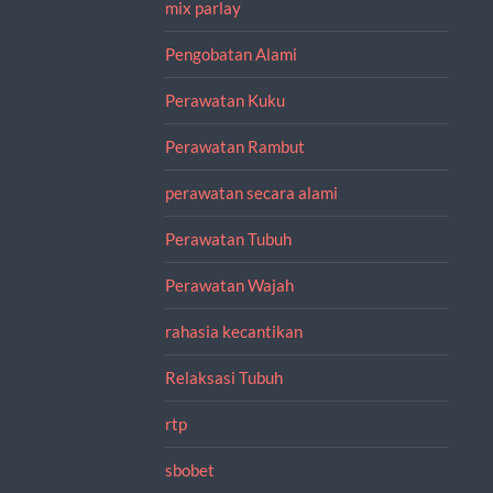
mix parlay
Pengobatan Alami
Perawatan Kuku
Perawatan Rambut
perawatan secara alami
Perawatan Tubuh
Perawatan Wajah
rahasia kecantikan
Relaksasi Tubuh
rtp
sbobet