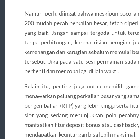
Namun, perlu diingat bahwa meskipun bocoran 
200 mudah pecah perkalian besar, tetap diper
yang baik. Jangan sampai tergoda untuk ter
tanpa perhitungan, karena risiko kerugian ju
kemenangan dan kerugian sebelum memulai berm
tersebut. Jika pada satu sesi permainan suda
berhenti dan mencoba lagi di lain waktu.
Selain itu, penting juga untuk memilih game
menawarkan peluang perkalian besar yang sama
pengembalian (RTP) yang lebih tinggi serta fit
slot yang sedang menunjukkan pola pecahny
manfaatkan fitur deposit bonus atau cashback 
mendapatkan keuntungan bisa lebih maksimal.