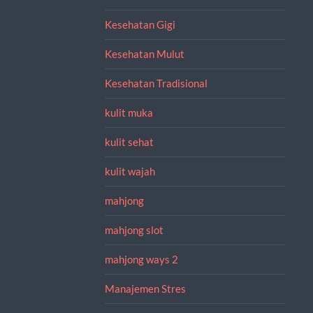
Kesehatan Gigi
Kesehatan Mulut
Kesehatan Tradisional
kulit muka
kulit sehat
kulit wajah
mahjong
mahjong slot
mahjong ways 2
Manajemen Stres