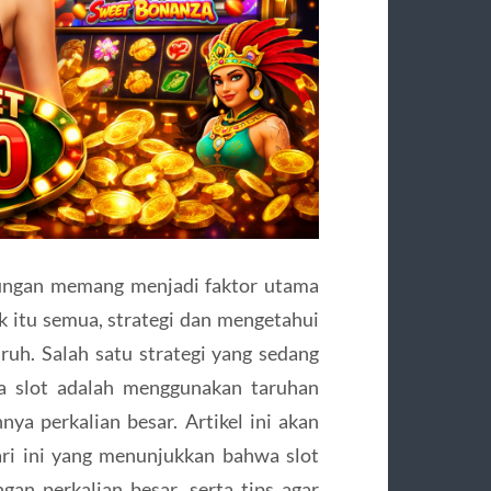
tungan memang menjadi faktor utama
 itu semua, strategi dan mengetahui
ruh. Salah satu strategi yang sedang
ta slot adalah menggunakan taruhan
a perkalian besar. Artikel ini akan
ri ini yang menunjukkan bahwa slot
n perkalian besar, serta tips agar