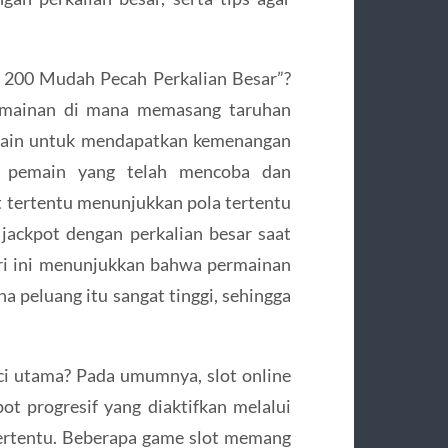
 200 Mudah Pecah Perkalian Besar”?
ermainan di mana memasang taruhan
main untuk mendapatkan kemenangan
ak pemain yang telah mencoba dan
 tertentu menunjukkan pola tertentu
ackpot dengan perkalian besar saat
ri ini menunjukkan bahwa permainan
a peluang itu sangat tinggi, sehingga
ci utama? Pada umumnya, slot online
pot progresif yang diaktifkan melalui
ertentu. Beberapa game slot memang