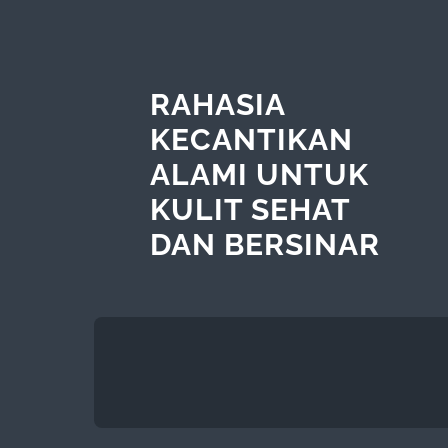
RAHASIA
KECANTIKAN
ALAMI UNTUK
KULIT SEHAT
DAN BERSINAR